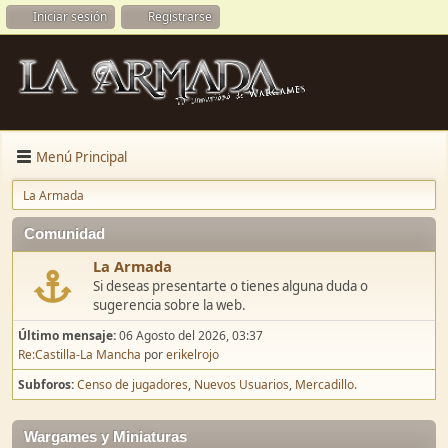
Iniciar sesión
Registrarse
Menú Principal
La Armada
Comunidad
La Armada
Si deseas presentarte o tienes alguna duda o
sugerencia sobre la web.
Último mensaje:
06 Agosto del 2026, 03:37
Re:Castilla-La Mancha
por
erikelrojo
Subforos
Censo de jugadores
Nuevos Usuarios
Mercadillo.
Wargames y Miniaturas