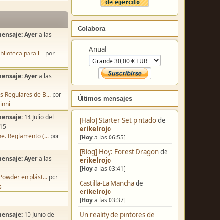
Colabora
mensaje:
Ayer
a las
Anual
blioteca para l...
por
s
mensaje:
Ayer
a las
s Regulares de B...
por
Últimos mensajes
inni
mensaje:
14 Julio del
[Halo] Starter Set pintado
de
:15
erikelrojo
e. Reglamento (...
por
[
Hoy
a las 06:55]
[Blog] Hoy: Forest Dragon
de
mensaje:
Ayer
a las
erikelrojo
[
Hoy
a las 03:41]
Powder en plást...
por
Castilla-La Mancha
de
s
erikelrojo
[
Hoy
a las 03:37]
Un reality de pintores de
mensaje:
10 Junio del