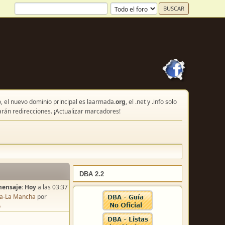
, el nuevo dominio principal es laarmada.
org
, el .net y .info solo
arán redirecciones. ¡Actualizar marcadores!
DBA 2.2
mensaje:
Hoy
a las 03:37
lla-La Mancha
por
o