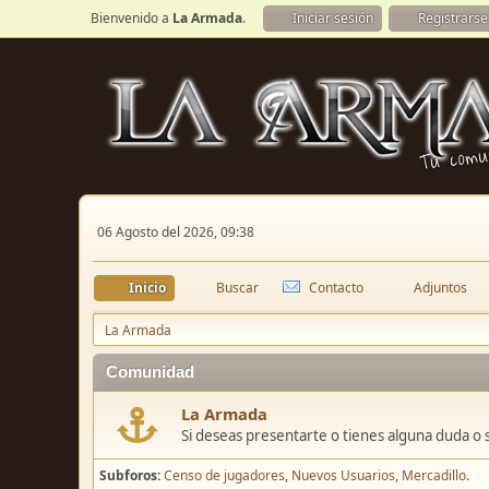
Bienvenido a
La Armada
.
Iniciar sesión
Registrarse
06 Agosto del 2026, 09:38
Inicio
Buscar
Contacto
Adjuntos
La Armada
Comunidad
La Armada
Si deseas presentarte o tienes alguna duda o 
Subforos
Censo de jugadores
Nuevos Usuarios
Mercadillo.