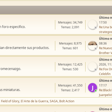
Último 
Mensajes: 34,749
17:50
 foro especifico.
Temas: 2,091
Re:Una bi
stratego
Último 
Mensajes: 8,975
08:36
ñan directamente sus productos.
Temas: 601
Re:Nuevo
Brother V
Último 
Mensajes: 12,425
2026, 11
icromecenazgo.
Temas: 530
Re:Fox On
Celebfin
Último 
Mensajes: 41,550
17:17
J
us miniaturas.
Temas: 2,417
Re:Black 
Juanpelvi
Field of Glory
El Arte de la Guerra
SAGA
Bolt Action
Último 