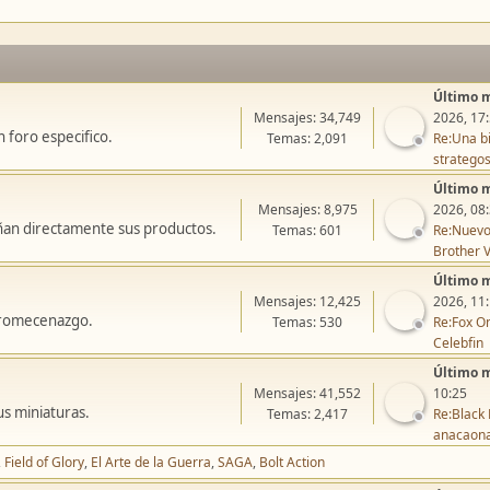
Último 
Mensajes: 34,749
2026, 17
 foro especifico.
Temas: 2,091
Re:Una bi
stratego
Último 
Mensajes: 8,975
2026, 08
ñan directamente sus productos.
Temas: 601
Re:Nuevo
Brother V
Último 
Mensajes: 12,425
2026, 11
icromecenazgo.
Temas: 530
Re:Fox On
Celebfin
Último 
Mensajes: 41,552
10:25
us miniaturas.
Temas: 2,417
Re:Black 
anacaon
Field of Glory
El Arte de la Guerra
SAGA
Bolt Action