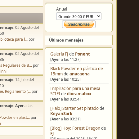
Colabora
mensaje:
05 Agosto del
Anual
:50
blioteca para l...
por
s
mensaje:
05 Agosto del
:36
Últimos mensajes
s Regulares de B...
por
inni
Galería FJ
de
Ponent
mensaje:
14 Julio del
[
Ayer
a las 11:27]
:15
Black Powder en plástico de
e. Reglamento (...
por
15mm
de
anacaona
[
Ayer
a las 10:25]
mensaje:
Ayer
a las
Inspiración para una mesa
SCIFI
de
dioramabox
Powder en plást...
por
[
Ayer
a las 03:54]
a
[Halo] Starter Set pintado
de
KeyanSark