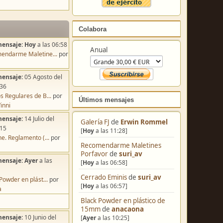
Colabora
mensaje:
Hoy
a las 06:58
Anual
endarme Maletine...
por
mensaje:
05 Agosto del
:36
s Regulares de B...
por
Últimos mensajes
inni
mensaje:
14 Julio del
Galería FJ
de
Erwin Rommel
:15
[
Hoy
a las 11:28]
e. Reglamento (...
por
Recomendarme Maletines
Porfavor
de
suri_av
mensaje:
Ayer
a las
[
Hoy
a las 06:58]
Cerrado Eminis
de
suri_av
Powder en plást...
por
[
Hoy
a las 06:57]
a
Black Powder en plástico de
15mm
de
anacaona
mensaje:
10 Junio del
[
Ayer
a las 10:25]