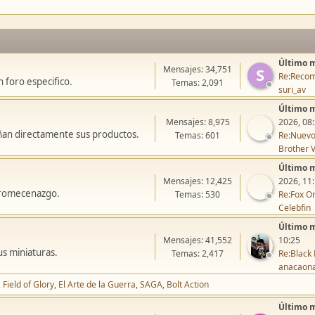
Último 
Mensajes: 34,751
S
Re:Recom
 foro especifico.
Temas: 2,091
suri_av
Último 
Mensajes: 8,975
2026, 08
ñan directamente sus productos.
Temas: 601
Re:Nuevo
Brother V
Último 
Mensajes: 12,425
2026, 11
icromecenazgo.
Temas: 530
Re:Fox On
Celebfin
Último 
Mensajes: 41,552
10:25
us miniaturas.
Temas: 2,417
Re:Black 
anacaon
Field of Glory
El Arte de la Guerra
SAGA
Bolt Action
Último 