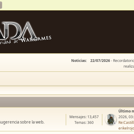
Noticias:
22/07/2026
- Recordatorio
realiz
Último 
Mensajes: 13,457
2026, 03
sugerencia sobre la web.
Temas: 360
Re:Casti
erikelroj