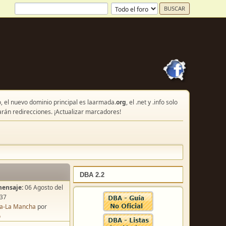
, el nuevo dominio principal es laarmada.
org
, el .net y .info solo
arán redirecciones. ¡Actualizar marcadores!
DBA 2.2
mensaje:
06 Agosto del
:37
lla-La Mancha
por
o