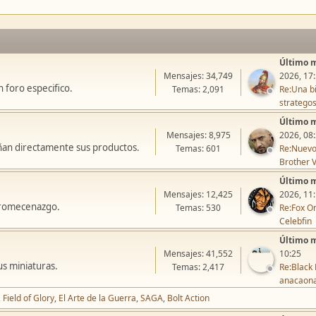
Último 
Mensajes: 34,749
2026, 17
 foro especifico.
Temas: 2,091
Re:Una bi
stratego
Último 
Mensajes: 8,975
2026, 08
ñan directamente sus productos.
Temas: 601
Re:Nuevo
Brother V
Último 
Mensajes: 12,425
2026, 11
icromecenazgo.
Temas: 530
Re:Fox On
Celebfin
Último 
Mensajes: 41,552
10:25
us miniaturas.
Temas: 2,417
Re:Black 
anacaon
Field of Glory
El Arte de la Guerra
SAGA
Bolt Action