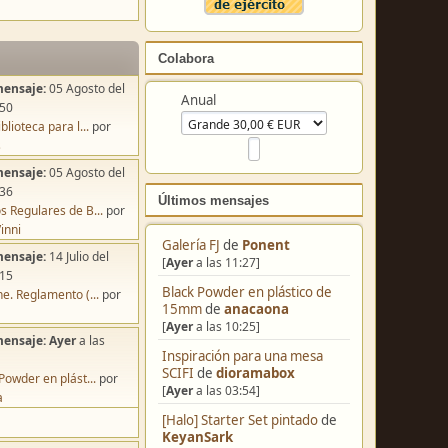
Colabora
mensaje:
05 Agosto del
Anual
:50
blioteca para l...
por
s
mensaje:
05 Agosto del
:36
Últimos mensajes
s Regulares de B...
por
inni
Galería FJ
de
Ponent
mensaje:
14 Julio del
[
Ayer
a las 11:27]
:15
Black Powder en plástico de
e. Reglamento (...
por
15mm
de
anacaona
[
Ayer
a las 10:25]
mensaje:
Ayer
a las
Inspiración para una mesa
SCIFI
de
dioramabox
Powder en plást...
por
[
Ayer
a las 03:54]
a
[Halo] Starter Set pintado
de
KeyanSark