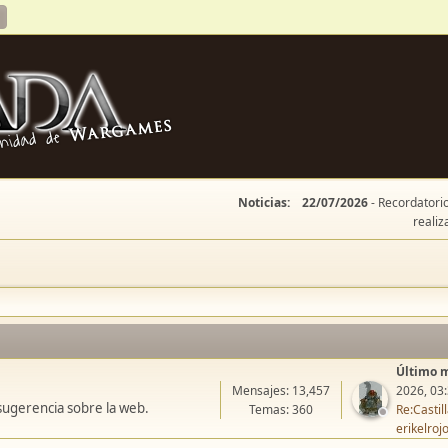
Noticias:
22/07/2026
- Recordatorio
realiz
Último 
Mensajes: 13,457
2026, 03
sugerencia sobre la web.
Temas: 360
Re:Casti
erikelroj