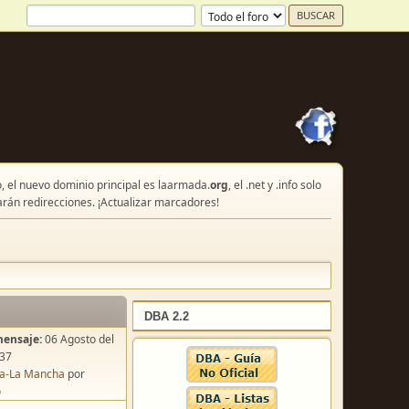
, el nuevo dominio principal es laarmada.
org
, el .net y .info solo
arán redirecciones. ¡Actualizar marcadores!
DBA 2.2
mensaje:
06 Agosto del
:37
lla-La Mancha
por
o