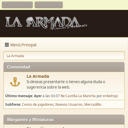
Iniciar sesión
Registrarse
Menú Principal
La Armada
Comunidad
La Armada
Si deseas presentarte o tienes alguna duda o
sugerencia sobre la web.
Último mensaje:
Ayer
a las 03:37
Re:Castilla-La Mancha
por
erikelrojo
Subforos
Censo de jugadores
Nuevos Usuarios
Mercadillo.
Wargames y Miniaturas