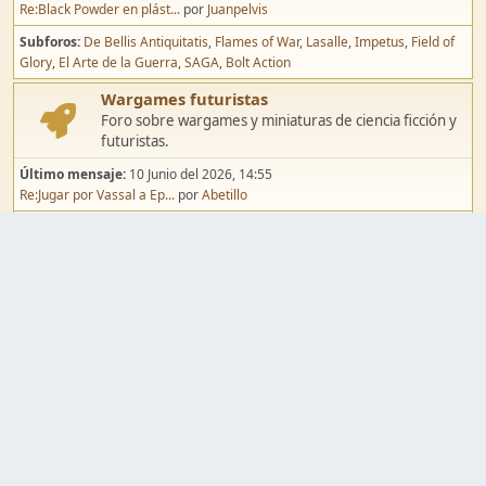
Re:Black Powder en plást...
por
Juanpelvis
Subforos
De Bellis Antiquitatis
Flames of War
Lasalle
Impetus
Field of
Glory
El Arte de la Guerra
SAGA
Bolt Action
Wargames futuristas
Foro sobre wargames y miniaturas de ciencia ficción y
futuristas.
Último mensaje:
10 Junio del 2026, 14:55
Re:Jugar por Vassal a Ep...
por
Abetillo
Subforos
Warhammer 40.000
Infinity
Epic
Wargames de fantasía
Foro sobre wargames y miniaturas de fantasía.
Último mensaje:
02 Agosto del 2026, 15:49
Re:Campaña de Dracula's ...
por
erikelrojo
Subforos
Warhammer Fantasy
Kings of War
El Señor de los Anillos
Warmaster
Mordheim
Song of Blades
Blood Bowl
Pintura y modelismo
Taller