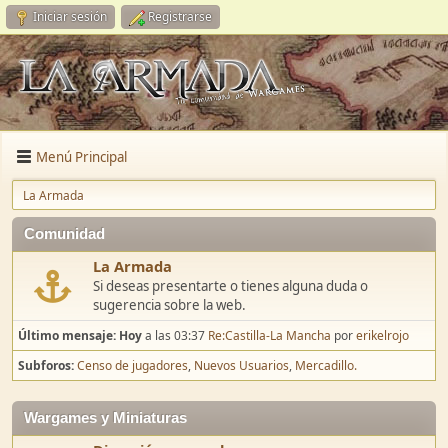
Iniciar sesión
Registrarse
Menú Principal
La Armada
Comunidad
La Armada
Si deseas presentarte o tienes alguna duda o
sugerencia sobre la web.
Último mensaje:
Hoy
a las 03:37
Re:Castilla-La Mancha
por
erikelrojo
Subforos
Censo de jugadores
Nuevos Usuarios
Mercadillo.
Wargames y Miniaturas