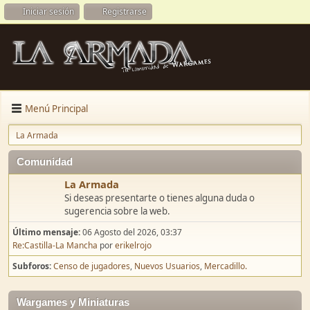
Iniciar sesión
Registrarse
Menú Principal
La Armada
Comunidad
La Armada
Si deseas presentarte o tienes alguna duda o
sugerencia sobre la web.
Último mensaje:
06 Agosto del 2026, 03:37
Re:Castilla-La Mancha
por
erikelrojo
Subforos
Censo de jugadores
Nuevos Usuarios
Mercadillo.
Wargames y Miniaturas