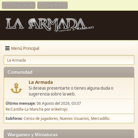
Iniciar sesión
Registrarse
Menú Principal
La Armada
Comunidad
La Armada
Si deseas presentarte o tienes alguna duda o
sugerencia sobre la web.
Último mensaje:
06 Agosto del 2026, 03:37
Re:Castilla-La Mancha
por
erikelrojo
Subforos
Censo de jugadores
Nuevos Usuarios
Mercadillo.
Wargames y Miniaturas