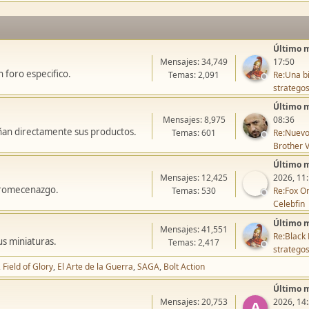
Último 
Mensajes: 34,749
17:50
 foro especifico.
Temas: 2,091
Re:Una bi
stratego
Último 
Mensajes: 8,975
08:36
ñan directamente sus productos.
Temas: 601
Re:Nuevo
Brother V
Último 
Mensajes: 12,425
2026, 11
icromecenazgo.
Temas: 530
Re:Fox On
Celebfin
Último 
Mensajes: 41,551
Re:Black 
us miniaturas.
Temas: 2,417
stratego
Field of Glory
El Arte de la Guerra
SAGA
Bolt Action
Último 
Mensajes: 20,753
2026, 14
A