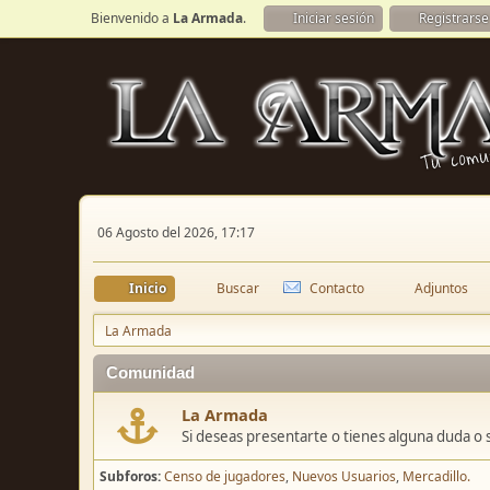
Bienvenido a
La Armada
.
Iniciar sesión
Registrarse
06 Agosto del 2026, 17:17
Inicio
Buscar
Contacto
Adjuntos
La Armada
Comunidad
La Armada
Si deseas presentarte o tienes alguna duda o 
Subforos
Censo de jugadores
Nuevos Usuarios
Mercadillo.