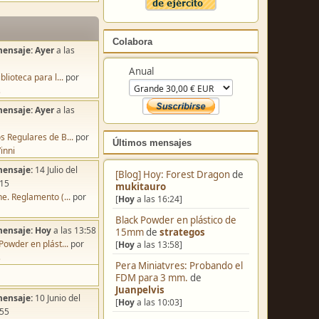
Colabora
mensaje:
Ayer
a las
Anual
blioteca para l...
por
s
mensaje:
Ayer
a las
s Regulares de B...
por
Últimos mensajes
inni
mensaje:
14 Julio del
[Blog] Hoy: Forest Dragon
de
:15
mukitauro
e. Reglamento (...
por
[
Hoy
a las 16:24]
Black Powder en plástico de
mensaje:
Hoy
a las 13:58
15mm
de
strategos
Powder en plást...
por
[
Hoy
a las 13:58]
s
Pera Miniatvres: Probando el
FDM para 3 mm.
de
Juanpelvis
mensaje:
10 Junio del
[
Hoy
a las 10:03]
:55