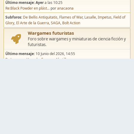
Último mensaje:
Ayer
a las 10:25
Re:Black Powder en plást...
por
anacaona
Subforos
De Bellis Antiquitatis
Flames of War
Lasalle
Impetus
Field of
Glory
El Arte de la Guerra
SAGA
Bolt Action
Wargames futuristas
Foro sobre wargames y miniaturas de ciencia ficción y
futuristas.
Último mensaje:
10 Junio del 2026, 14:55
Re:Jugar por Vassal a Ep...
por
Abetillo
Subforos
Warhammer 40.000
Infinity
Epic
Wargames de fantasía
Foro sobre wargames y miniaturas de fantasía.
Último mensaje:
02 Agosto del 2026, 15:49
Re:Campaña de Dracula's ...
por
erikelrojo
Subforos
Warhammer Fantasy
Kings of War
El Señor de los Anillos
Warmaster
Mordheim
Song of Blades
Blood Bowl
Pintura y modelismo