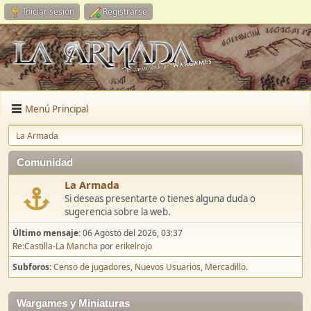
Iniciar sesión
Registrarse
Menú Principal
La Armada
Comunidad
La Armada
Si deseas presentarte o tienes alguna duda o
sugerencia sobre la web.
Último mensaje:
06 Agosto del 2026, 03:37
Re:Castilla-La Mancha
por
erikelrojo
Subforos
Censo de jugadores
Nuevos Usuarios
Mercadillo.
Wargames y Miniaturas