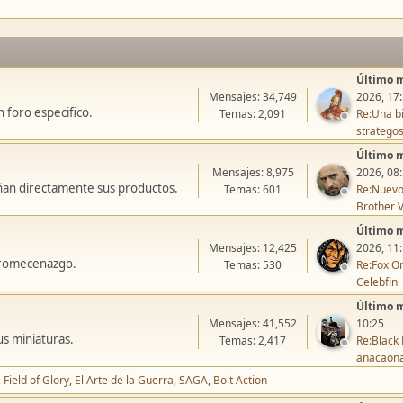
Último 
Mensajes: 34,749
2026, 17
 foro especifico.
Temas: 2,091
Re:Una bi
stratego
Último 
Mensajes: 8,975
2026, 08
ñan directamente sus productos.
Temas: 601
Re:Nuevo
Brother V
Último 
Mensajes: 12,425
2026, 11
icromecenazgo.
Temas: 530
Re:Fox On
Celebfin
Último 
Mensajes: 41,552
10:25
us miniaturas.
Temas: 2,417
Re:Black 
anacaon
Field of Glory
El Arte de la Guerra
SAGA
Bolt Action