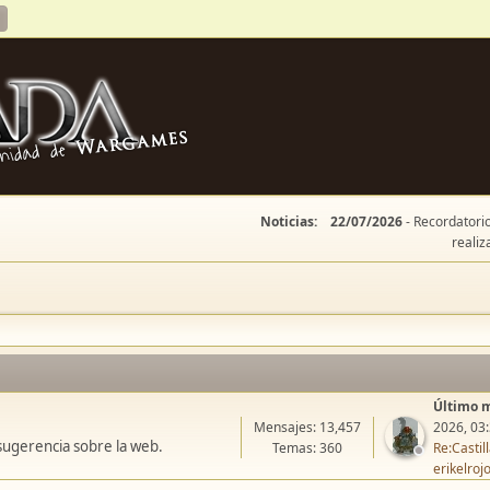
Noticias:
22/07/2026
- Recordatorio
realiz
Último 
Mensajes: 13,457
2026, 03
sugerencia sobre la web.
Temas: 360
Re:Casti
erikelroj