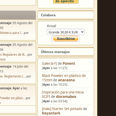
Colabora
mensaje:
05 Agosto del
Anual
:50
blioteca para l...
por
s
mensaje:
05 Agosto del
:36
Últimos mensajes
s Regulares de B...
por
inni
Galería FJ
de
Ponent
mensaje:
14 Julio del
[
Ayer
a las 11:27]
:15
Black Powder en plástico de
e. Reglamento (...
por
15mm
de
anacaona
[
Ayer
a las 10:25]
mensaje:
Ayer
a las
Inspiración para una mesa
SCIFI
de
dioramabox
Powder en plást...
por
[
Ayer
a las 03:54]
a
[Halo] Starter Set pintado
de
KeyanSark