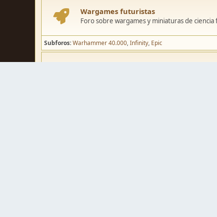
Wargames futuristas
Foro sobre wargames y miniaturas de ciencia fi
Subforos
Warhammer 40.000
Infinity
Epic
Wargames de fantasía
Foro sobre wargames y miniaturas de fantasía
Subforos
Warhammer Fantasy
Kings of War
El Señor de los Ani
Pintura y modelismo
Taller
Foro de modelismo, técnicas de pintura y crea
Galerías de usuarios
Espacio para mostrar los trabajos de pintura o 