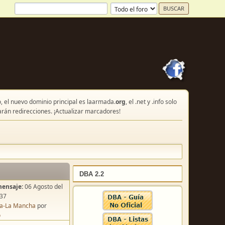
, el nuevo dominio principal es laarmada.
org
, el .net y .info solo
arán redirecciones. ¡Actualizar marcadores!
DBA 2.2
mensaje:
06 Agosto del
:37
lla-La Mancha
por
o