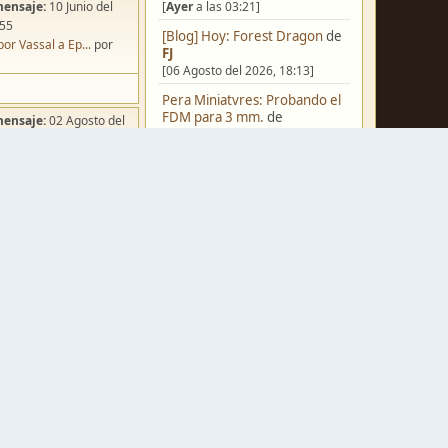
[
Ayer
a las 03:21]
mensaje:
10 Junio del
:55
[Blog] Hoy: Forest Dragon
de
por Vassal a Ep...
por
FJ
[06 Agosto del 2026, 18:13]
Pera Miniatvres: Probando el
FDM para 3 mm.
de
mensaje:
02 Agosto del
Juanpelvis
:49
[06 Agosto del 2026, 10:03]
ña de Dracula's ...
por
o
Castilla-La Mancha
de
erikelrojo
[06 Agosto del 2026, 03:37]
Un reality de pintores de
miniaturas
de
strategos
[05 Agosto del 2026, 19:17]
mensaje:
Ayer
a las
¿Qué estáis pintando? 2.0
de
ación para una ...
por
Luis Mena
box
[05 Agosto del 2026, 18:32]
mensaje:
Ayer
a las
Una biblioteca para los
wargames
de
strategos
[05 Agosto del 2026, 17:50]
a FJ
por
Ponent
mensaje:
15 Octubre del
Nuevos Regulares de Brother