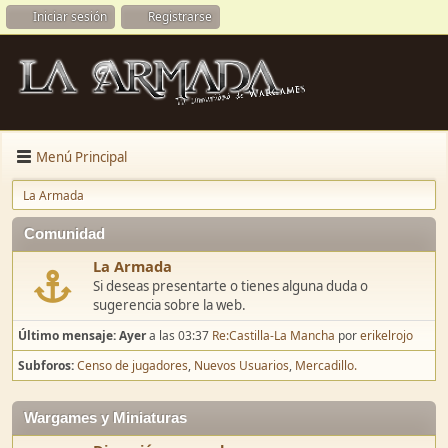
Iniciar sesión
Registrarse
Menú Principal
La Armada
Comunidad
La Armada
Si deseas presentarte o tienes alguna duda o
sugerencia sobre la web.
Último mensaje:
Ayer
a las 03:37
Re:Castilla-La Mancha
por
erikelrojo
Subforos
Censo de jugadores
Nuevos Usuarios
Mercadillo.
Wargames y Miniaturas