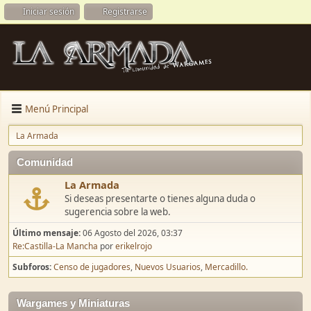
Iniciar sesión
Registrarse
Menú Principal
La Armada
Comunidad
La Armada
Si deseas presentarte o tienes alguna duda o
sugerencia sobre la web.
Último mensaje:
06 Agosto del 2026, 03:37
Re:Castilla-La Mancha
por
erikelrojo
Subforos
Censo de jugadores
Nuevos Usuarios
Mercadillo.
Wargames y Miniaturas