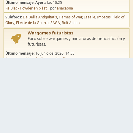
Último mensaje:
Ayer
a las 10:25
Re:Black Powder en plást...
por
anacaona
Subforos
De Bellis Antiquitatis
Flames of War
Lasalle
Impetus
Field of
Glory
El Arte de la Guerra
SAGA
Bolt Action
Wargames futuristas
Foro sobre wargames y miniaturas de ciencia ficción y
futuristas.
Último mensaje:
10 Junio del 2026, 14:55
Re:Jugar por Vassal a Ep...
por
Abetillo
Subforos
Warhammer 40.000
Infinity
Epic
Wargames de fantasía
Foro sobre wargames y miniaturas de fantasía.
Último mensaje:
02 Agosto del 2026, 15:49
Re:Campaña de Dracula's ...
por
erikelrojo
Subforos
Warhammer Fantasy
Kings of War
El Señor de los Anillos
Warmaster
Mordheim
Song of Blades
Blood Bowl
Pintura y modelismo