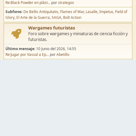
Re:Black Powder en plást...
por
strategos
Subforos
De Bellis Antiquitatis
Flames of War
Lasalle
Impetus
Field of
Glory
El Arte de la Guerra
SAGA
Bolt Action
Wargames futuristas
Foro sobre wargames y miniaturas de ciencia ficción y
futuristas.
Último mensaje:
10 Junio del 2026, 14:55
Re:Jugar por Vassal a Ep...
por
Abetillo
Subforos
Warhammer 40.000
Infinity
Epic
Wargames de fantasía
Foro sobre wargames y miniaturas de fantasía.
Último mensaje:
02 Agosto del 2026, 15:49
Re:Campaña de Dracula's ...
por
erikelrojo
Subforos
Warhammer Fantasy
Kings of War
El Señor de los Anillos
Warmaster
Mordheim
Song of Blades
Blood Bowl
Pintura y modelismo
Taller