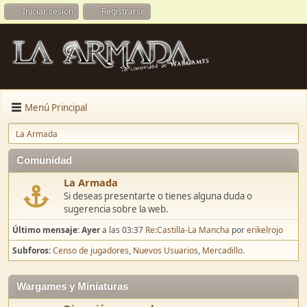
Iniciar sesión
Registrarse
Menú Principal
La Armada
Comunidad
La Armada
Si deseas presentarte o tienes alguna duda o
sugerencia sobre la web.
Último mensaje:
Ayer
a las 03:37
Re:Castilla-La Mancha
por
erikelrojo
Subforos
Censo de jugadores
Nuevos Usuarios
Mercadillo.
Wargames y Miniaturas