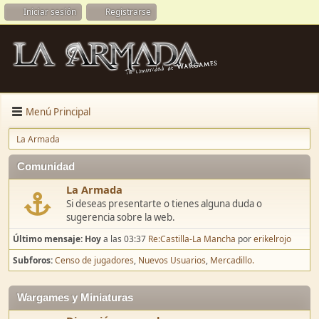
Iniciar sesión
Registrarse
Menú Principal
La Armada
Comunidad
La Armada
Si deseas presentarte o tienes alguna duda o
sugerencia sobre la web.
Último mensaje:
Hoy
a las 03:37
Re:Castilla-La Mancha
por
erikelrojo
Subforos
Censo de jugadores
Nuevos Usuarios
Mercadillo.
Wargames y Miniaturas