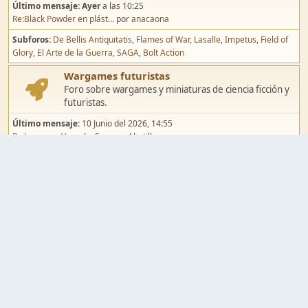
Último mensaje:
Ayer
a las 10:25
Re:Black Powder en plást...
por
anacaona
Subforos
De Bellis Antiquitatis
Flames of War
Lasalle
Impetus
Field of
Glory
El Arte de la Guerra
SAGA
Bolt Action
Wargames futuristas
Foro sobre wargames y miniaturas de ciencia ficción y
futuristas.
Último mensaje:
10 Junio del 2026, 14:55
Re:Jugar por Vassal a Ep...
por
Abetillo
Subforos
Warhammer 40.000
Infinity
Epic
Wargames de fantasía
Foro sobre wargames y miniaturas de fantasía.
Último mensaje:
02 Agosto del 2026, 15:49
Re:Campaña de Dracula's ...
por
erikelrojo
Subforos
Warhammer Fantasy
Kings of War
El Señor de los Anillos
Warmaster
Mordheim
Song of Blades
Blood Bowl
Pintura y modelismo