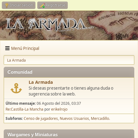
Iniciar sesión
Registrarse
Menú Principal
La Armada
Comunidad
La Armada
Si deseas presentarte o tienes alguna duda o
sugerencia sobre la web.
Último mensaje:
06 Agosto del 2026, 03:37
Re:Castilla-La Mancha
por
erikelrojo
Subforos
Censo de jugadores
Nuevos Usuarios
Mercadillo.
Wargames y Miniaturas