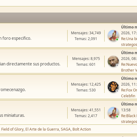
Último 
Mensajes: 34,749
2026, 17
 foro especifico.
Temas: 2,091
Re:Una bi
stratego
Último 
Mensajes: 8,975
2026, 08
ñan directamente sus productos.
Temas: 601
Re:Nuevo
Brother V
Último 
Mensajes: 12,425
2026, 11
icromecenazgo.
Temas: 530
Re:Fox On
Celebfin
Último 
Mensajes: 41,551
13:58
us miniaturas.
Temas: 2,417
Re:Black 
stratego
Field of Glory
El Arte de la Guerra
SAGA
Bolt Action