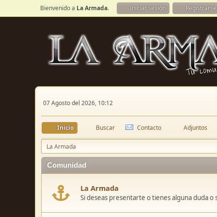
Bienvenido a
La Armada
.
Iniciar sesión
Registrarse
07 Agosto del 2026, 10:12
Inicio
Buscar
Contacto
Adjuntos
La Armada
Comunidad
La Armada
Si deseas presentarte o tienes alguna duda o 