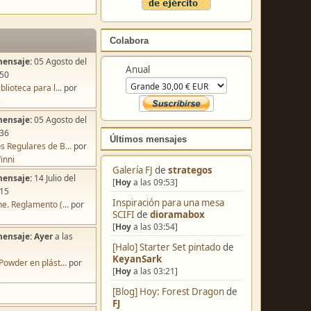
Colabora
mensaje:
05 Agosto del
Anual
:50
blioteca para l...
por
s
mensaje:
05 Agosto del
:36
Últimos mensajes
s Regulares de B...
por
inni
Galería FJ
de
strategos
mensaje:
14 Julio del
[
Hoy
a las 09:53]
:15
Inspiración para una mesa
e. Reglamento (...
por
SCIFI
de
dioramabox
[
Hoy
a las 03:54]
mensaje:
Ayer
a las
[Halo] Starter Set pintado
de
KeyanSark
Powder en plást...
por
[
Hoy
a las 03:21]
s
[Blog] Hoy: Forest Dragon
de
FJ