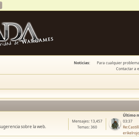
Noticias:
Para cualquier problema 
Contactar a e
Último 
Mensajes: 13,457
03:37
sugerencia sobre la web.
Temas: 360
Re:Casti
erikelroj