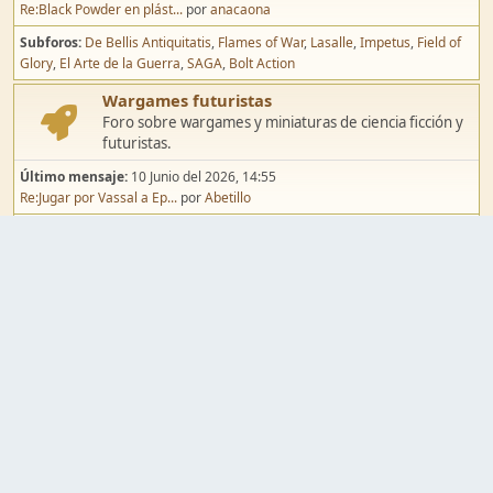
Re:Black Powder en plást...
por
anacaona
Subforos
De Bellis Antiquitatis
Flames of War
Lasalle
Impetus
Field of
Glory
El Arte de la Guerra
SAGA
Bolt Action
Wargames futuristas
Foro sobre wargames y miniaturas de ciencia ficción y
futuristas.
Último mensaje:
10 Junio del 2026, 14:55
Re:Jugar por Vassal a Ep...
por
Abetillo
Subforos
Warhammer 40.000
Infinity
Epic
Wargames de fantasía
Foro sobre wargames y miniaturas de fantasía.
Último mensaje:
02 Agosto del 2026, 15:49
Re:Campaña de Dracula's ...
por
erikelrojo
Subforos
Warhammer Fantasy
Kings of War
El Señor de los Anillos
Warmaster
Mordheim
Song of Blades
Blood Bowl
Pintura y modelismo
Taller