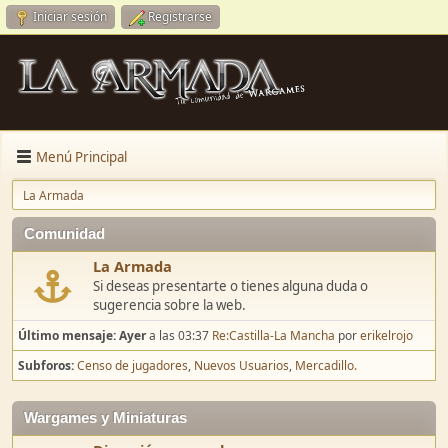
Iniciar sesión
Registrarse
Menú Principal
La Armada
Comunidad
La Armada
Si deseas presentarte o tienes alguna duda o
sugerencia sobre la web.
Último mensaje:
Ayer
a las 03:37
Re:Castilla-La Mancha
por
erikelrojo
Subforos
Censo de jugadores
Nuevos Usuarios
Mercadillo.
Wargames y Miniaturas