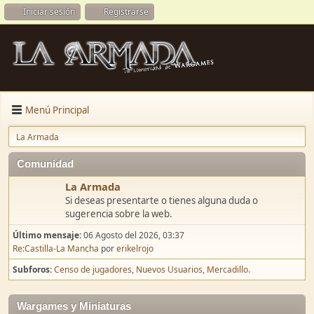
Iniciar sesión
Registrarse
Menú Principal
La Armada
Comunidad
La Armada
Si deseas presentarte o tienes alguna duda o
sugerencia sobre la web.
Último mensaje:
06 Agosto del 2026, 03:37
Re:Castilla-La Mancha
por
erikelrojo
Subforos
Censo de jugadores
Nuevos Usuarios
Mercadillo.
Wargames y Miniaturas