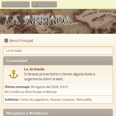
Iniciar sesión
Registrarse
Menú Principal
La Armada
Comunidad
La Armada
Si deseas presentarte o tienes alguna duda o
sugerencia sobre la web.
Último mensaje:
06 Agosto del 2026, 03:37
Re:Castilla-La Mancha
por
erikelrojo
Subforos
Censo de jugadores
Nuevos Usuarios
Mercadillo.
Wargames y Miniaturas