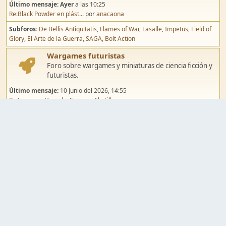
Último mensaje:
Ayer
a las 10:25
Re:Black Powder en plást...
por
anacaona
Subforos
De Bellis Antiquitatis
Flames of War
Lasalle
Impetus
Field of
Glory
El Arte de la Guerra
SAGA
Bolt Action
Wargames futuristas
Foro sobre wargames y miniaturas de ciencia ficción y
futuristas.
Último mensaje:
10 Junio del 2026, 14:55
Re:Jugar por Vassal a Ep...
por
Abetillo
Subforos
Warhammer 40.000
Infinity
Epic
Wargames de fantasía
Foro sobre wargames y miniaturas de fantasía.
Último mensaje:
02 Agosto del 2026, 15:49
Re:Campaña de Dracula's ...
por
erikelrojo
Subforos
Warhammer Fantasy
Kings of War
El Señor de los Anillos
Warmaster
Mordheim
Song of Blades
Blood Bowl
Pintura y modelismo