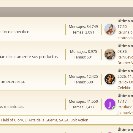
Último 
Mensajes: 34,749
17:50
 foro especifico.
Temas: 2,091
Re:Una bi
stratego
Último 
Mensajes: 8,975
08:36
ñan directamente sus productos.
Temas: 601
Re:Nuevo
Brother V
Último 
Mensajes: 12,425
2026, 11
icromecenazgo.
Temas: 530
Re:Fox On
Celebfin
Último 
Mensajes: 41,550
17:17
J
us miniaturas.
Temas: 2,417
Re:Black 
Juanpelvi
Field of Glory
El Arte de la Guerra
SAGA
Bolt Action
Último 