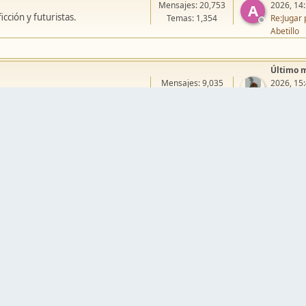
Mensajes: 20,753
2026, 14
A
cción y futuristas.
Temas: 1,354
Re:Jugar 
Abetillo
Último 
Mensajes: 9,035
2026, 15
.
Temas: 429
Re:Campa
erikelroj
llos
Warmaster
Mordheim
Song of Blades
Blood Bowl
Último 
Mensajes: 79,543
J
Re:Pera M
ción de escenografía.
Temas: 4,071
Juanpelvi
Último 
Mensajes: 22,030
Re:[Blog]
galerías.
Temas: 180
mukitaur
Último 
Mensajes: 5,381
2024, 03
ias.
Temas: 158
Re:VIII C