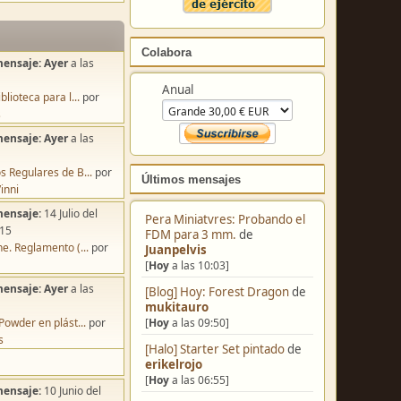
Colabora
mensaje:
Ayer
a las
Anual
blioteca para l...
por
s
mensaje:
Ayer
a las
s Regulares de B...
por
Últimos mensajes
inni
mensaje:
14 Julio del
Pera Miniatvres: Probando el
:15
FDM para 3 mm.
de
e. Reglamento (...
por
Juanpelvis
[
Hoy
a las 10:03]
mensaje:
Ayer
a las
[Blog] Hoy: Forest Dragon
de
mukitauro
[
Hoy
a las 09:50]
Powder en plást...
por
s
[Halo] Starter Set pintado
de
erikelrojo
[
Hoy
a las 06:55]
mensaje:
10 Junio del