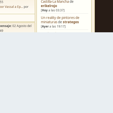
Castilla-La Mancha
de
:55
erikelrojo
por Vassal a Ep...
por
[
Hoy
a las 03:37]
Un reality de pintores de
miniaturas
de
strategos
mensaje:
02 Agosto del
[
Ayer
a las 19:17]
:49
¿Qué estáis pintando? 2.0
de
ña de Dracula's ...
por
Luis Mena
o
[
Ayer
a las 18:32]
Una biblioteca para los
wargames
de
strategos
[
Ayer
a las 17:50]
Black Powder en plástico de
mensaje:
Hoy
a las 10:03
15mm
de
Juanpelvis
iniatvres: Prob...
por
[
Ayer
a las 17:17]
s
Nuevos Regulares de Brother
mensaje:
Hoy
a las 09:50
Vinni - 2
de
Brother Vinni
 Hoy: Forest Dr...
por
[
Ayer
a las 08:36]
o
Saludos a todos
de
Espartano
mensaje:
15 Octubre del
[04 Agosto del 2026, 11:20]
:22
Hola de nuevo
de
Dumagul
oncurso de Esce...
por