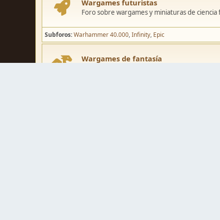
Wargames futuristas
Foro sobre wargames y miniaturas de ciencia fi
Subforos
Warhammer 40.000
Infinity
Epic
Wargames de fantasía
Foro sobre wargames y miniaturas de fantasía
Subforos
Warhammer Fantasy
Kings of War
El Señor de los Ani
Pintura y modelismo
Taller
Foro de modelismo, técnicas de pintura y crea
Galerías de usuarios
Espacio para mostrar los trabajos de pintura o 
Concursos y actividades
Zona de concursos de pintura y actividades var