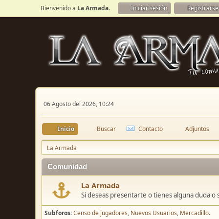
Bienvenido a
La Armada
.
Iniciar sesión
Registrarse
06 Agosto del 2026, 10:24
Inicio
Buscar
Contacto
Adjuntos
La Armada
Comunidad
La Armada
Si deseas presentarte o tienes alguna duda o 
Subforos
Censo de jugadores
Nuevos Usuarios
Mercadillo.