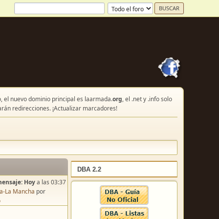
, el nuevo dominio principal es laarmada.
org
, el .net y .info solo
arán redirecciones. ¡Actualizar marcadores!
DBA 2.2
mensaje:
Hoy
a las 03:37
lla-La Mancha
por
o