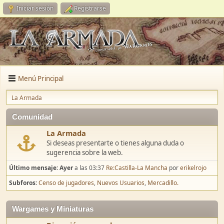
Iniciar sesión
Registrarse
Menú Principal
La Armada
Comunidad
La Armada
Si deseas presentarte o tienes alguna duda o
sugerencia sobre la web.
Último mensaje:
Ayer
a las 03:37
Re:Castilla-La Mancha
por
erikelrojo
Subforos
Censo de jugadores
Nuevos Usuarios
Mercadillo.
Wargames y Miniaturas