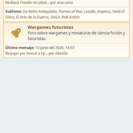
Re:Black Powder en plást...
por
anacaona
Subforos
De Bellis Antiquitatis
Flames of War
Lasalle
Impetus
Field of
Glory
El Arte de la Guerra
SAGA
Bolt Action
Wargames futuristas
Foro sobre wargames y miniaturas de ciencia ficción y
futuristas.
Último mensaje:
10 Junio del 2026, 14:55
Re:Jugar por Vassal a Ep...
por
Abetillo
Subforos
Warhammer 40.000
Infinity
Epic
Wargames de fantasía
Foro sobre wargames y miniaturas de fantasía.
Último mensaje:
02 Agosto del 2026, 15:49
Re:Campaña de Dracula's ...
por
erikelrojo
Subforos
Warhammer Fantasy
Kings of War
El Señor de los Anillos
Warmaster
Mordheim
Song of Blades
Blood Bowl
Pintura y modelismo
Taller