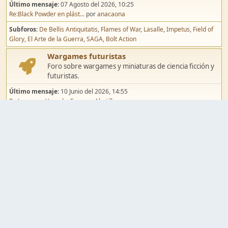
Último mensaje:
07 Agosto del 2026, 10:25
Re:Black Powder en plást...
por
anacaona
Subforos
De Bellis Antiquitatis
Flames of War
Lasalle
Impetus
Field of
Glory
El Arte de la Guerra
SAGA
Bolt Action
Wargames futuristas
Foro sobre wargames y miniaturas de ciencia ficción y
futuristas.
Último mensaje:
10 Junio del 2026, 14:55
Re:Jugar por Vassal a Ep...
por
Abetillo
Subforos
Warhammer 40.000
Infinity
Epic
Wargames de fantasía
Foro sobre wargames y miniaturas de fantasía.
Último mensaje:
02 Agosto del 2026, 15:49
Re:Campaña de Dracula's ...
por
erikelrojo
Subforos
Warhammer Fantasy
Kings of War
El Señor de los Anillos
Warmaster
Mordheim
Song of Blades
Blood Bowl
Pintura y modelismo