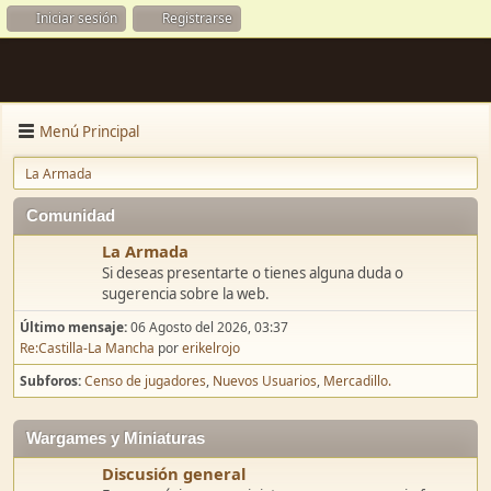
Iniciar sesión
Registrarse
Menú Principal
La Armada
Comunidad
La Armada
Si deseas presentarte o tienes alguna duda o
sugerencia sobre la web.
Último mensaje:
06 Agosto del 2026, 03:37
Re:Castilla-La Mancha
por
erikelrojo
Subforos
Censo de jugadores
Nuevos Usuarios
Mercadillo.
Wargames y Miniaturas