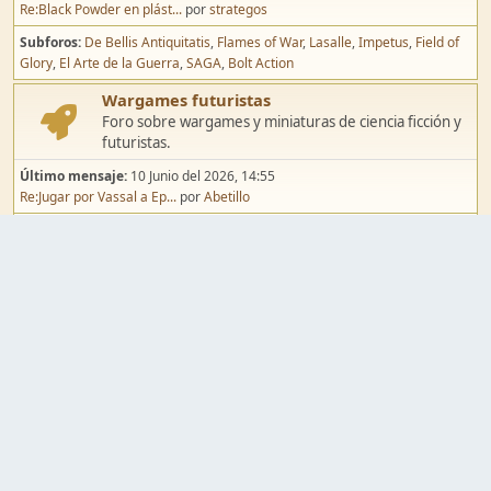
Re:Black Powder en plást...
por
strategos
Subforos
De Bellis Antiquitatis
Flames of War
Lasalle
Impetus
Field of
Glory
El Arte de la Guerra
SAGA
Bolt Action
Wargames futuristas
Foro sobre wargames y miniaturas de ciencia ficción y
futuristas.
Último mensaje:
10 Junio del 2026, 14:55
Re:Jugar por Vassal a Ep...
por
Abetillo
Subforos
Warhammer 40.000
Infinity
Epic
Wargames de fantasía
Foro sobre wargames y miniaturas de fantasía.
Último mensaje:
02 Agosto del 2026, 15:49
Re:Campaña de Dracula's ...
por
erikelrojo
Subforos
Warhammer Fantasy
Kings of War
El Señor de los Anillos
Warmaster
Mordheim
Song of Blades
Blood Bowl
Pintura y modelismo
Taller