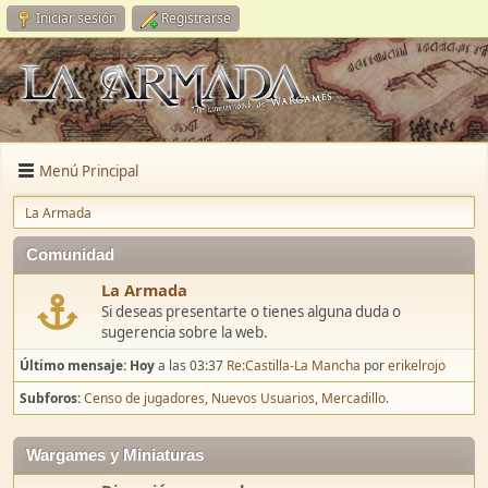
Iniciar sesión
Registrarse
Menú Principal
La Armada
Comunidad
La Armada
Si deseas presentarte o tienes alguna duda o
sugerencia sobre la web.
Último mensaje:
Hoy
a las 03:37
Re:Castilla-La Mancha
por
erikelrojo
Subforos
Censo de jugadores
Nuevos Usuarios
Mercadillo.
Wargames y Miniaturas