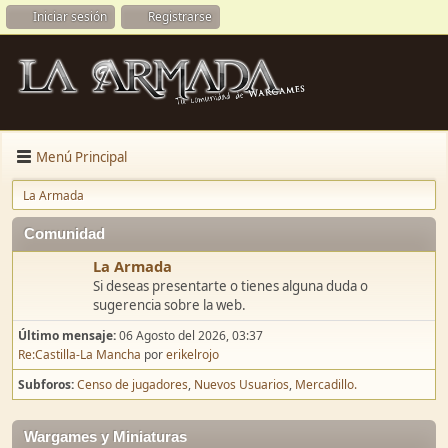
Iniciar sesión
Registrarse
Menú Principal
La Armada
Comunidad
La Armada
Si deseas presentarte o tienes alguna duda o
sugerencia sobre la web.
Último mensaje:
06 Agosto del 2026, 03:37
Re:Castilla-La Mancha
por
erikelrojo
Subforos
Censo de jugadores
Nuevos Usuarios
Mercadillo.
Wargames y Miniaturas