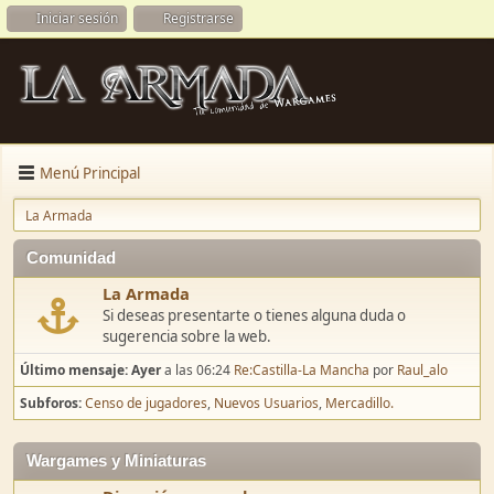
Iniciar sesión
Registrarse
Menú Principal
La Armada
Comunidad
La Armada
Si deseas presentarte o tienes alguna duda o
sugerencia sobre la web.
Último mensaje:
Ayer
a las 06:24
Re:Castilla-La Mancha
por
Raul_alo
Subforos
Censo de jugadores
Nuevos Usuarios
Mercadillo.
Wargames y Miniaturas