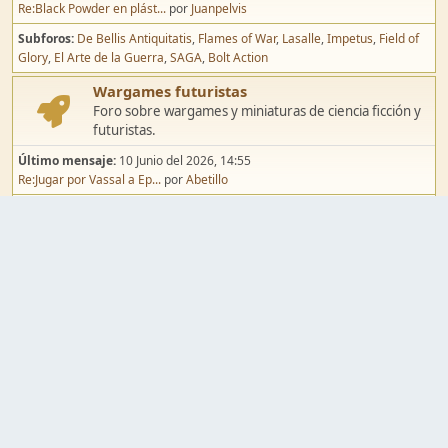
Re:Black Powder en plást...
por
Juanpelvis
Subforos
De Bellis Antiquitatis
Flames of War
Lasalle
Impetus
Field of
Glory
El Arte de la Guerra
SAGA
Bolt Action
Wargames futuristas
Foro sobre wargames y miniaturas de ciencia ficción y
futuristas.
Último mensaje:
10 Junio del 2026, 14:55
Re:Jugar por Vassal a Ep...
por
Abetillo
Subforos
Warhammer 40.000
Infinity
Epic
Wargames de fantasía
Foro sobre wargames y miniaturas de fantasía.
Último mensaje:
02 Agosto del 2026, 15:49
Re:Campaña de Dracula's ...
por
erikelrojo
Subforos
Warhammer Fantasy
Kings of War
El Señor de los Anillos
Warmaster
Mordheim
Song of Blades
Blood Bowl
Pintura y modelismo
Taller