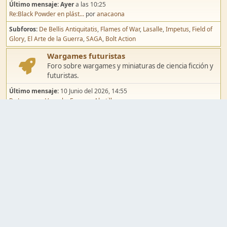
Último mensaje:
Ayer
a las 10:25
Re:Black Powder en plást...
por
anacaona
Subforos
De Bellis Antiquitatis
Flames of War
Lasalle
Impetus
Field of
Glory
El Arte de la Guerra
SAGA
Bolt Action
Wargames futuristas
Foro sobre wargames y miniaturas de ciencia ficción y
futuristas.
Último mensaje:
10 Junio del 2026, 14:55
Re:Jugar por Vassal a Ep...
por
Abetillo
Subforos
Warhammer 40.000
Infinity
Epic
Wargames de fantasía
Foro sobre wargames y miniaturas de fantasía.
Último mensaje:
02 Agosto del 2026, 15:49
Re:Campaña de Dracula's ...
por
erikelrojo
Subforos
Warhammer Fantasy
Kings of War
El Señor de los Anillos
Warmaster
Mordheim
Song of Blades
Blood Bowl
Pintura y modelismo