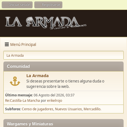
Iniciar sesión
Registrarse
Menú Principal
La Armada
Comunidad
La Armada
Si deseas presentarte o tienes alguna duda o
sugerencia sobre la web.
Último mensaje:
06 Agosto del 2026, 03:37
Re:Castilla-La Mancha
por
erikelrojo
Subforos
Censo de jugadores
Nuevos Usuarios
Mercadillo.
Wargames y Miniaturas