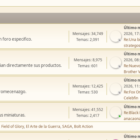
Último 
Mensajes: 34,749
2026, 17
 foro especifico.
Temas: 2,091
Re:Una bi
stratego
Último 
Mensajes: 8,975
2026, 08
ñan directamente sus productos.
Temas: 601
Re:Nuevo
Brother V
Último 
Mensajes: 12,425
2026, 11
icromecenazgo.
Temas: 530
Re:Fox On
Celebfin
Último 
Mensajes: 41,552
Re:Black 
us miniaturas.
Temas: 2,417
anacaon
Field of Glory
El Arte de la Guerra
SAGA
Bolt Action
Último 