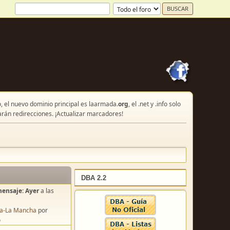
, el nuevo dominio principal es laarmada.
org
, el .net y .info solo
arán redirecciones. ¡Actualizar marcadores!
DBA 2.2
mensaje:
Ayer
a las
lla-La Mancha
por
o