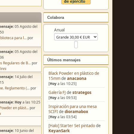
Colabora
mensaje:
05 Agosto del
Anual
:50
blioteca para l...
por
s
mensaje:
05 Agosto del
:36
Últimos mensajes
s Regulares de B...
por
inni
Black Powder en plástico de
mensaje:
14 Julio del
15mm
de
anacaona
:15
[
Hoy
a las 10:25]
e. Reglamento (...
por
Galería FJ
de
strategos
[
Hoy
a las 09:53]
mensaje:
Hoy
a las 10:25
Inspiración para una mesa
Powder en plást...
por
SCIFI
de
dioramabox
a
[
Hoy
a las 03:54]
[Halo] Starter Set pintado
de
KeyanSark
mensaje:
10 Junio del