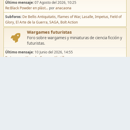
Último mensaje:
07 Agosto del 2026, 10:25
Re:Black Powder en plást...
por
anacaona
Subforos
De Bellis Antiquitatis
Flames of War
Lasalle
Impetus
Field of
Glory
El Arte de la Guerra
SAGA
Bolt Action
Wargames futuristas
Foro sobre wargames y miniaturas de ciencia ficción y
futuristas.
Último mensaje:
10 Junio del 2026, 14:55
Re:Jugar por Vassal a Ep...
por
Abetillo
Subforos
Warhammer 40.000
Infinity
Epic
Wargames de fantasía
Foro sobre wargames y miniaturas de fantasía.
Último mensaje:
02 Agosto del 2026, 15:49
Re:Campaña de Dracula's ...
por
erikelrojo
Subforos
Warhammer Fantasy
Kings of War
El Señor de los Anillos
Warmaster
Mordheim
Song of Blades
Blood Bowl
Pintura y modelismo