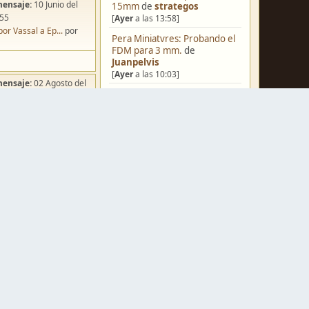
mensaje:
10 Junio del
15mm
de
strategos
:55
[
Ayer
a las 13:58]
por Vassal a Ep...
por
Pera Miniatvres: Probando el
FDM para 3 mm.
de
Juanpelvis
[
Ayer
a las 10:03]
mensaje:
02 Agosto del
Castilla-La Mancha
de
:49
erikelrojo
ña de Dracula's ...
por
[
Ayer
a las 03:37]
o
Un reality de pintores de
miniaturas
de
strategos
[05 Agosto del 2026, 19:17]
¿Qué estáis pintando? 2.0
de
Luis Mena
mensaje:
Hoy
a las 03:54
[05 Agosto del 2026, 18:32]
ación para una ...
por
box
Una biblioteca para los
wargames
de
strategos
mensaje:
Hoy
a las 03:21
[05 Agosto del 2026, 17:50]
Starter Set pi...
por
rk
Nuevos Regulares de Brother
Vinni - 2
de
Brother Vinni
mensaje:
15 Octubre del
[05 Agosto del 2026, 08:36]
:22