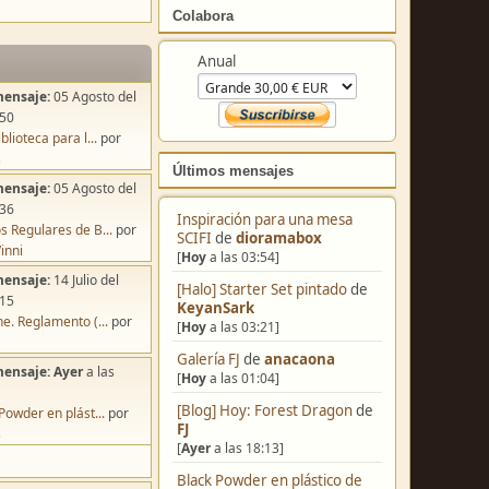
Colabora
Anual
mensaje:
05 Agosto del
:50
blioteca para l...
por
s
Últimos mensajes
mensaje:
05 Agosto del
:36
Inspiración para una mesa
s Regulares de B...
por
SCIFI
de
dioramabox
inni
[
Hoy
a las 03:54]
mensaje:
14 Julio del
[Halo] Starter Set pintado
de
:15
KeyanSark
e. Reglamento (...
por
[
Hoy
a las 03:21]
Galería FJ
de
anacaona
mensaje:
Ayer
a las
[
Hoy
a las 01:04]
[Blog] Hoy: Forest Dragon
de
Powder en plást...
por
FJ
s
[
Ayer
a las 18:13]
Black Powder en plástico de