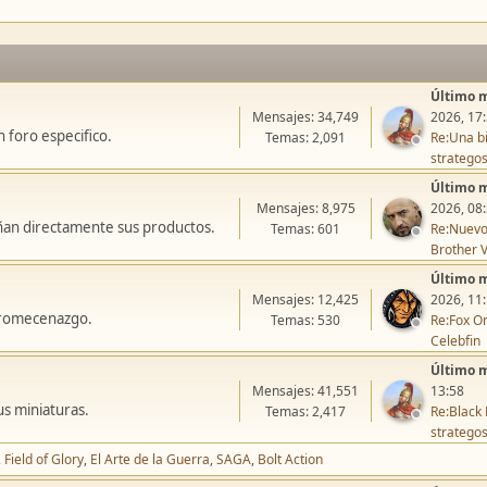
Último 
Mensajes: 34,749
2026, 17
 foro especifico.
Temas: 2,091
Re:Una bi
stratego
Último 
Mensajes: 8,975
2026, 08
ñan directamente sus productos.
Temas: 601
Re:Nuevo
Brother V
Último 
Mensajes: 12,425
2026, 11
icromecenazgo.
Temas: 530
Re:Fox On
Celebfin
Último 
Mensajes: 41,551
13:58
us miniaturas.
Temas: 2,417
Re:Black 
stratego
Field of Glory
El Arte de la Guerra
SAGA
Bolt Action