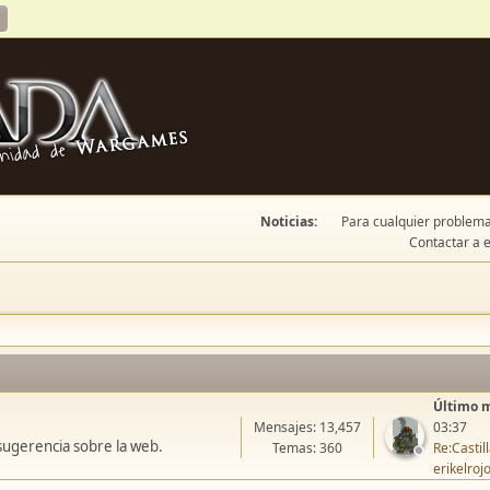
Noticias:
Para cualquier problema 
Contactar a e
Último 
Mensajes: 13,457
03:37
sugerencia sobre la web.
Temas: 360
Re:Casti
erikelroj