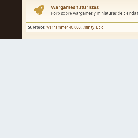
Wargames futuristas
Foro sobre wargames y miniaturas de ciencia fi
Subforos
Warhammer 40.000
Infinity
Epic
Wargames de fantasía
Foro sobre wargames y miniaturas de fantasía
Subforos
Warhammer Fantasy
Kings of War
El Señor de los Ani
Pintura y modelismo
Taller
Foro de modelismo, técnicas de pintura y crea
Galerías de usuarios
Espacio para mostrar los trabajos de pintura o 
Concursos y actividades