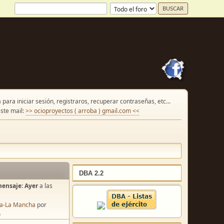
para iniciar sesión, registraros, recuperar contraseñas, etc...
ste mail:
>> ocioproyectos ( arroba ) gmail.com <<
DBA 2.2
mensaje:
Ayer
a las
lla-La Mancha
por
o