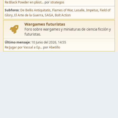
Re:Black Powder en plást...
por
strategos
Subforos
De Bellis Antiquitatis
Flames of War
Lasalle
Impetus
Field of
Glory
El Arte de la Guerra
SAGA
Bolt Action
Wargames futuristas
Foro sobre wargames y miniaturas de ciencia ficción y
futuristas.
Último mensaje:
10 Junio del 2026, 14:55
Re:Jugar por Vassal a Ep...
por
Abetillo
Subforos
Warhammer 40.000
Infinity
Epic
Wargames de fantasía
Foro sobre wargames y miniaturas de fantasía.
Último mensaje:
02 Agosto del 2026, 15:49
Re:Campaña de Dracula's ...
por
erikelrojo
Subforos
Warhammer Fantasy
Kings of War
El Señor de los Anillos
Warmaster
Mordheim
Song of Blades
Blood Bowl
Pintura y modelismo
Taller