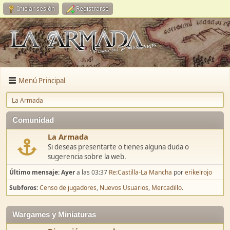
Iniciar sesión
Registrarse
Menú Principal
La Armada
Comunidad
La Armada
Si deseas presentarte o tienes alguna duda o
sugerencia sobre la web.
Último mensaje:
Ayer
a las 03:37
Re:Castilla-La Mancha
por
erikelrojo
Subforos
Censo de jugadores
Nuevos Usuarios
Mercadillo.
Wargames y Miniaturas