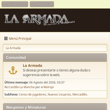
Iniciar sesión
Registrarse
Menú Principal
La Armada
Comunidad
La Armada
Si deseas presentarte o tienes alguna duda o
sugerencia sobre la web.
Último mensaje:
06 Agosto del 2026, 03:37
Re:Castilla-La Mancha
por
erikelrojo
Subforos
Censo de jugadores
Nuevos Usuarios
Mercadillo.
Wargames y Miniaturas