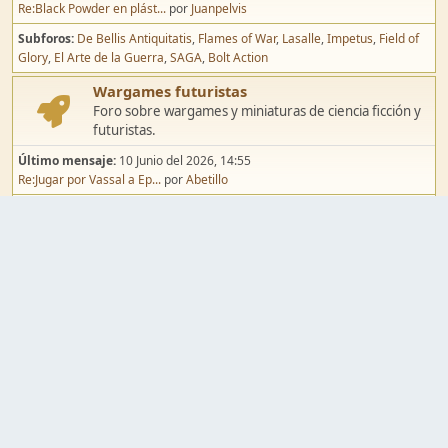
Re:Black Powder en plást...
por
Juanpelvis
Subforos
De Bellis Antiquitatis
Flames of War
Lasalle
Impetus
Field of
Glory
El Arte de la Guerra
SAGA
Bolt Action
Wargames futuristas
Foro sobre wargames y miniaturas de ciencia ficción y
futuristas.
Último mensaje:
10 Junio del 2026, 14:55
Re:Jugar por Vassal a Ep...
por
Abetillo
Subforos
Warhammer 40.000
Infinity
Epic
Wargames de fantasía
Foro sobre wargames y miniaturas de fantasía.
Último mensaje:
02 Agosto del 2026, 15:49
Re:Campaña de Dracula's ...
por
erikelrojo
Subforos
Warhammer Fantasy
Kings of War
El Señor de los Anillos
Warmaster
Mordheim
Song of Blades
Blood Bowl
Pintura y modelismo
Taller