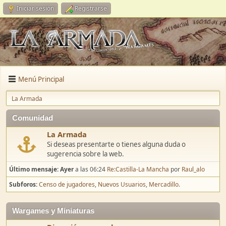
Iniciar sesión
Registrarse
Menú Principal
La Armada
Comunidad
La Armada
Si deseas presentarte o tienes alguna duda o
sugerencia sobre la web.
Último mensaje:
Ayer
a las 06:24
Re:Castilla-La Mancha
por
Raul_alo
Subforos
Censo de jugadores
Nuevos Usuarios
Mercadillo.
Wargames y Miniaturas