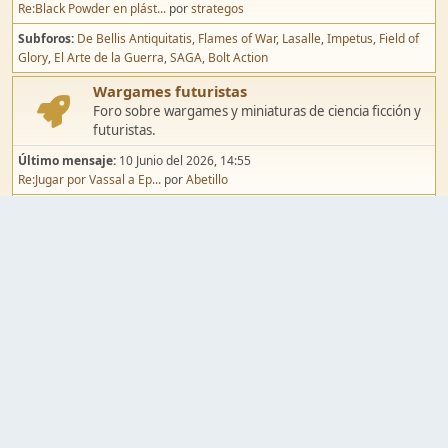
Re:Black Powder en plást...
por
strategos
Subforos
De Bellis Antiquitatis
Flames of War
Lasalle
Impetus
Field of
Glory
El Arte de la Guerra
SAGA
Bolt Action
Wargames futuristas
Foro sobre wargames y miniaturas de ciencia ficción y
futuristas.
Último mensaje:
10 Junio del 2026, 14:55
Re:Jugar por Vassal a Ep...
por
Abetillo
Subforos
Warhammer 40.000
Infinity
Epic
Wargames de fantasía
Foro sobre wargames y miniaturas de fantasía.
Último mensaje:
02 Agosto del 2026, 15:49
Re:Campaña de Dracula's ...
por
erikelrojo
Subforos
Warhammer Fantasy
Kings of War
El Señor de los Anillos
Warmaster
Mordheim
Song of Blades
Blood Bowl
Pintura y modelismo
Taller