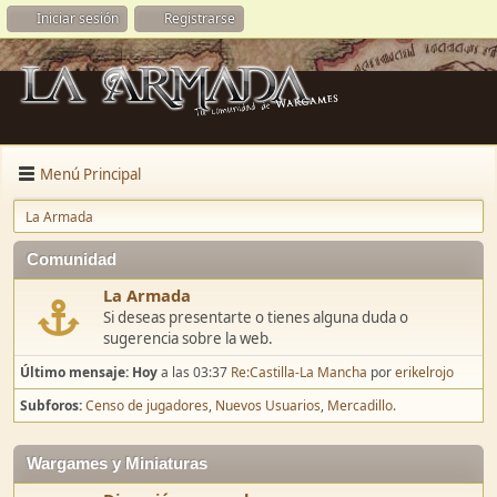
Iniciar sesión
Registrarse
Menú Principal
La Armada
Comunidad
La Armada
Si deseas presentarte o tienes alguna duda o
sugerencia sobre la web.
Último mensaje:
Hoy
a las 03:37
Re:Castilla-La Mancha
por
erikelrojo
Subforos
Censo de jugadores
Nuevos Usuarios
Mercadillo.
Wargames y Miniaturas