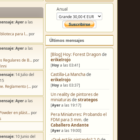
Colabora
mensaje:
Ayer
a las
Anual
blioteca para l...
por
s
mensaje:
Ayer
a las
s Regulares de B...
por
Últimos mensajes
inni
mensaje:
14 Julio del
[Blog] Hoy: Forest Dragon
de
:15
erikelrojo
e. Reglamento (...
por
[
Hoy
a las 03:41]
Castilla-La Mancha
de
mensaje:
Ayer
a las
erikelrojo
[
Hoy
a las 03:37]
Powder en plást...
por
Un reality de pintores de
s
miniaturas
de
strategos
[
Ayer
a las 19:17]
Pera Miniatvres: Probando el
mensaje:
10 Junio del