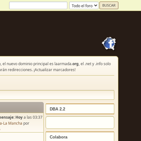
, el nuevo dominio principal es laarmada.
org
, el .net y .info solo
arán redirecciones. ¡Actualizar marcadores!
DBA 2.2
mensaje:
Hoy
a las 03:37
lla-La Mancha
por
o