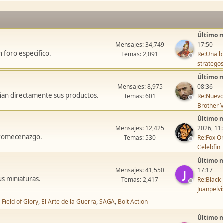
Último 
Mensajes: 34,749
17:50
 foro especifico.
Temas: 2,091
Re:Una bi
stratego
Último 
Mensajes: 8,975
08:36
ñan directamente sus productos.
Temas: 601
Re:Nuevo
Brother V
Último 
Mensajes: 12,425
2026, 11
icromecenazgo.
Temas: 530
Re:Fox On
Celebfin
Último 
Mensajes: 41,550
17:17
J
us miniaturas.
Temas: 2,417
Re:Black 
Juanpelvi
Field of Glory
El Arte de la Guerra
SAGA
Bolt Action
Último 