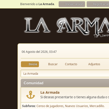
Bienvenido a
La Armada
.
Iniciar sesión
Registrarse
06 Agosto del 2026, 03:47
Inicio
Buscar
Contacto
Adjuntos
La Armada
Comunidad
La Armada
Si deseas presentarte o tienes alguna duda o 
Subforos
Censo de jugadores
Nuevos Usuarios
Mercadillo.