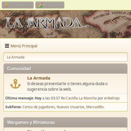
Iniciar sesión
Registrarse
Menú Principal
La Armada
Comunidad
La Armada
Si deseas presentarte o tienes alguna duda o
sugerencia sobre la web.
Último mensaje:
Hoy
a las 03:37
Re:Castilla-La Mancha
por
erikelrojo
Subforos
Censo de jugadores
Nuevos Usuarios
Mercadillo.
Wargames y Miniaturas