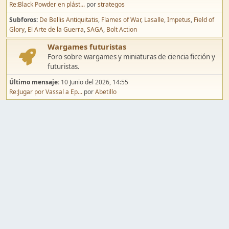
Re:Black Powder en plást...
por
strategos
Subforos
De Bellis Antiquitatis
Flames of War
Lasalle
Impetus
Field of
Glory
El Arte de la Guerra
SAGA
Bolt Action
Wargames futuristas
Foro sobre wargames y miniaturas de ciencia ficción y
futuristas.
Último mensaje:
10 Junio del 2026, 14:55
Re:Jugar por Vassal a Ep...
por
Abetillo
Subforos
Warhammer 40.000
Infinity
Epic
Wargames de fantasía
Foro sobre wargames y miniaturas de fantasía.
Último mensaje:
02 Agosto del 2026, 15:49
Re:Campaña de Dracula's ...
por
erikelrojo
Subforos
Warhammer Fantasy
Kings of War
El Señor de los Anillos
Warmaster
Mordheim
Song of Blades
Blood Bowl
Pintura y modelismo
Taller