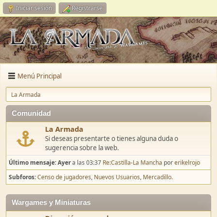
Iniciar sesión
Registrarse
Menú Principal
La Armada
Comunidad
La Armada
Si deseas presentarte o tienes alguna duda o
sugerencia sobre la web.
Último mensaje:
Ayer
a las 03:37
Re:Castilla-La Mancha
por
erikelrojo
Subforos
Censo de jugadores
Nuevos Usuarios
Mercadillo.
Wargames y Miniaturas