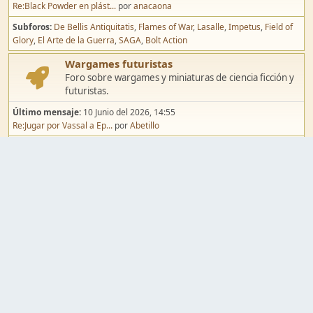
Re:Black Powder en plást...
por
anacaona
Subforos
De Bellis Antiquitatis
Flames of War
Lasalle
Impetus
Field of
Glory
El Arte de la Guerra
SAGA
Bolt Action
Wargames futuristas
Foro sobre wargames y miniaturas de ciencia ficción y
futuristas.
Último mensaje:
10 Junio del 2026, 14:55
Re:Jugar por Vassal a Ep...
por
Abetillo
Subforos
Warhammer 40.000
Infinity
Epic
Wargames de fantasía
Foro sobre wargames y miniaturas de fantasía.
Último mensaje:
02 Agosto del 2026, 15:49
Re:Campaña de Dracula's ...
por
erikelrojo
Subforos
Warhammer Fantasy
Kings of War
El Señor de los Anillos
Warmaster
Mordheim
Song of Blades
Blood Bowl
Pintura y modelismo
Taller