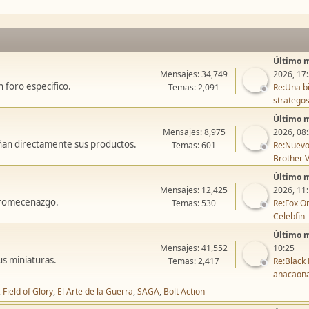
Último 
Mensajes: 34,749
2026, 17
 foro especifico.
Temas: 2,091
Re:Una bi
stratego
Último 
Mensajes: 8,975
2026, 08
ñan directamente sus productos.
Temas: 601
Re:Nuevo
Brother V
Último 
Mensajes: 12,425
2026, 11
icromecenazgo.
Temas: 530
Re:Fox On
Celebfin
Último 
Mensajes: 41,552
10:25
us miniaturas.
Temas: 2,417
Re:Black 
anacaon
Field of Glory
El Arte de la Guerra
SAGA
Bolt Action