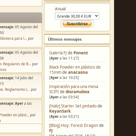
Colabora
mensaje:
05 Agosto del
Anual
:50
blioteca para l...
por
s
mensaje:
05 Agosto del
:36
Últimos mensajes
s Regulares de B...
por
inni
Galería FJ
de
Ponent
mensaje:
14 Julio del
[
Ayer
a las 11:27]
:15
Black Powder en plástico de
e. Reglamento (...
por
15mm
de
anacaona
[
Ayer
a las 10:25]
mensaje:
Ayer
a las
Inspiración para una mesa
SCIFI
de
dioramabox
Powder en plást...
por
[
Ayer
a las 03:54]
a
[Halo] Starter Set pintado
de
KeyanSark