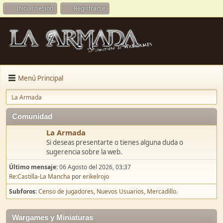
Iniciar sesión
Registrarse
Menú Principal
La Armada
Comunidad
La Armada
Si deseas presentarte o tienes alguna duda o
sugerencia sobre la web.
Último mensaje:
06 Agosto del 2026, 03:37
Re:Castilla-La Mancha
por
erikelrojo
Subforos
Censo de jugadores
Nuevos Usuarios
Mercadillo.
Wargames y Miniaturas