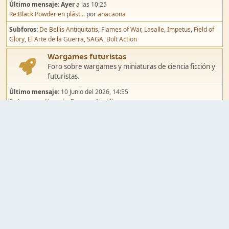
Último mensaje:
Ayer
a las 10:25
Re:Black Powder en plást...
por
anacaona
Subforos
De Bellis Antiquitatis
Flames of War
Lasalle
Impetus
Field of
Glory
El Arte de la Guerra
SAGA
Bolt Action
Wargames futuristas
Foro sobre wargames y miniaturas de ciencia ficción y
futuristas.
Último mensaje:
10 Junio del 2026, 14:55
Re:Jugar por Vassal a Ep...
por
Abetillo
Subforos
Warhammer 40.000
Infinity
Epic
Wargames de fantasía
Foro sobre wargames y miniaturas de fantasía.
Último mensaje:
02 Agosto del 2026, 15:49
Re:Campaña de Dracula's ...
por
erikelrojo
Subforos
Warhammer Fantasy
Kings of War
El Señor de los Anillos
Warmaster
Mordheim
Song of Blades
Blood Bowl
Pintura y modelismo