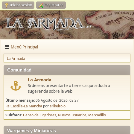
Iniciar sesión
Registrarse
Menú Principal
La Armada
Comunidad
La Armada
Si deseas presentarte o tienes alguna duda o
sugerencia sobre la web.
Último mensaje:
06 Agosto del 2026, 03:37
Re:Castilla-La Mancha
por
erikelrojo
Subforos
Censo de jugadores
Nuevos Usuarios
Mercadillo.
Wargames y Miniaturas