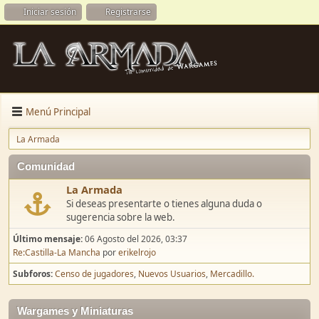
Iniciar sesión
Registrarse
Menú Principal
La Armada
Comunidad
La Armada
Si deseas presentarte o tienes alguna duda o
sugerencia sobre la web.
Último mensaje:
06 Agosto del 2026, 03:37
Re:Castilla-La Mancha
por
erikelrojo
Subforos
Censo de jugadores
Nuevos Usuarios
Mercadillo.
Wargames y Miniaturas