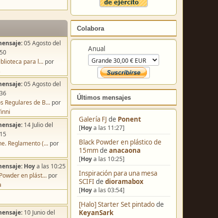
Colabora
mensaje:
05 Agosto del
Anual
:50
blioteca para l...
por
s
mensaje:
05 Agosto del
:36
Últimos mensajes
s Regulares de B...
por
inni
Galería FJ
de
Ponent
mensaje:
14 Julio del
[
Hoy
a las 11:27]
:15
Black Powder en plástico de
e. Reglamento (...
por
15mm
de
anacaona
[
Hoy
a las 10:25]
mensaje:
Hoy
a las 10:25
Inspiración para una mesa
Powder en plást...
por
SCIFI
de
dioramabox
a
[
Hoy
a las 03:54]
[Halo] Starter Set pintado
de
KeyanSark
mensaje:
10 Junio del