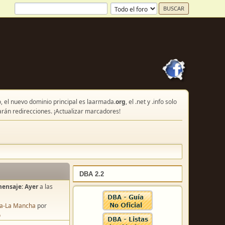
, el nuevo dominio principal es laarmada.
org
, el .net y .info solo
arán redirecciones. ¡Actualizar marcadores!
DBA 2.2
mensaje:
Ayer
a las
lla-La Mancha
por
o