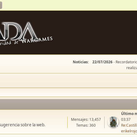
Noticias:
22/07/2026
- Recordatorio
realiz
Último 
Mensajes: 13,457
03:37
sugerencia sobre la web.
Temas: 360
Re:Casti
erikelroj