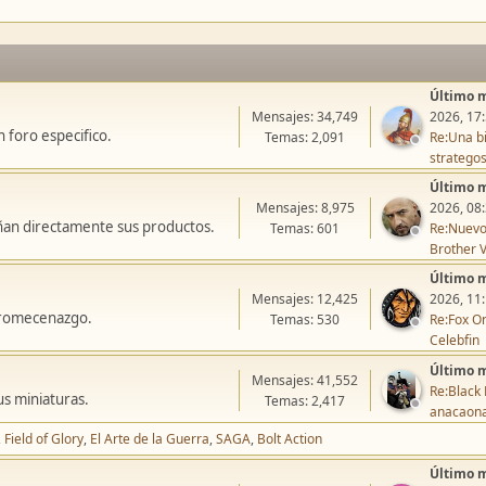
Último 
Mensajes: 34,749
2026, 17
 foro especifico.
Temas: 2,091
Re:Una bi
stratego
Último 
Mensajes: 8,975
2026, 08
ñan directamente sus productos.
Temas: 601
Re:Nuevo
Brother V
Último 
Mensajes: 12,425
2026, 11
icromecenazgo.
Temas: 530
Re:Fox On
Celebfin
Último 
Mensajes: 41,552
Re:Black 
us miniaturas.
Temas: 2,417
anacaon
Field of Glory
El Arte de la Guerra
SAGA
Bolt Action
Último 