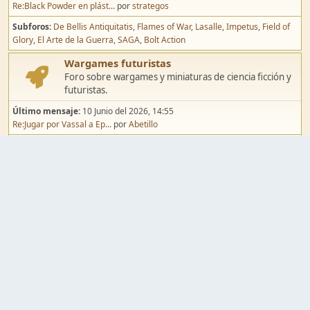
Re:Black Powder en plást...
por
strategos
Subforos
De Bellis Antiquitatis
Flames of War
Lasalle
Impetus
Field of
Glory
El Arte de la Guerra
SAGA
Bolt Action
Wargames futuristas
Foro sobre wargames y miniaturas de ciencia ficción y
futuristas.
Último mensaje:
10 Junio del 2026, 14:55
Re:Jugar por Vassal a Ep...
por
Abetillo
Subforos
Warhammer 40.000
Infinity
Epic
Wargames de fantasía
Foro sobre wargames y miniaturas de fantasía.
Último mensaje:
02 Agosto del 2026, 15:49
Re:Campaña de Dracula's ...
por
erikelrojo
Subforos
Warhammer Fantasy
Kings of War
El Señor de los Anillos
Warmaster
Mordheim
Song of Blades
Blood Bowl
Pintura y modelismo
Taller