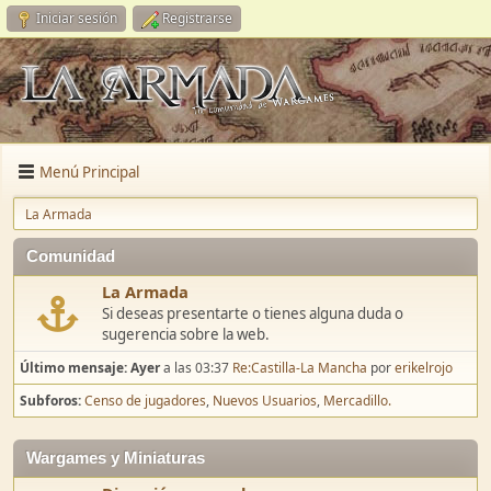
Iniciar sesión
Registrarse
Menú Principal
La Armada
Comunidad
La Armada
Si deseas presentarte o tienes alguna duda o
sugerencia sobre la web.
Último mensaje:
Ayer
a las 03:37
Re:Castilla-La Mancha
por
erikelrojo
Subforos
Censo de jugadores
Nuevos Usuarios
Mercadillo.
Wargames y Miniaturas