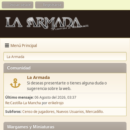
Iniciar sesión
Registrarse
Menú Principal
La Armada
Comunidad
La Armada
Si deseas presentarte o tienes alguna duda o
sugerencia sobre la web.
Último mensaje:
06 Agosto del 2026, 03:37
Re:Castilla-La Mancha
por
erikelrojo
Subforos
Censo de jugadores
Nuevos Usuarios
Mercadillo.
Wargames y Miniaturas