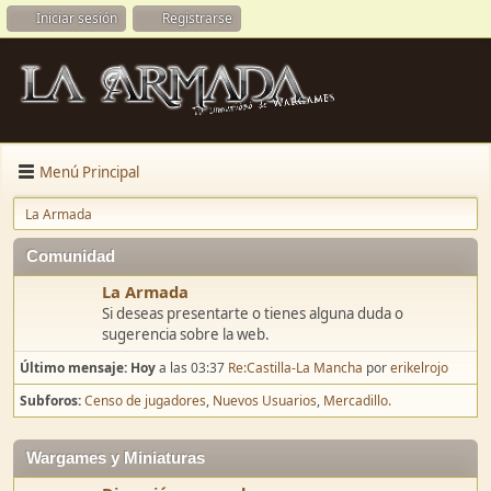
Iniciar sesión
Registrarse
Menú Principal
La Armada
Comunidad
La Armada
Si deseas presentarte o tienes alguna duda o
sugerencia sobre la web.
Último mensaje:
Hoy
a las 03:37
Re:Castilla-La Mancha
por
erikelrojo
Subforos
Censo de jugadores
Nuevos Usuarios
Mercadillo.
Wargames y Miniaturas