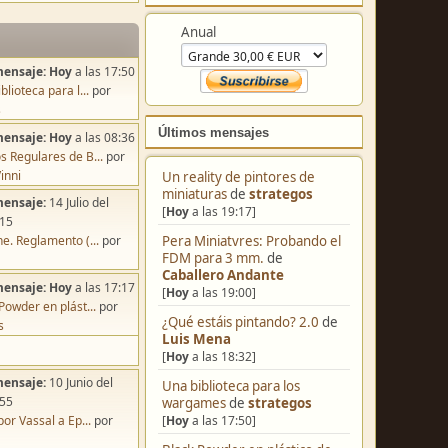
Colabora
Anual
mensaje:
Hoy
a las 17:50
blioteca para l...
por
s
mensaje:
Hoy
a las 08:36
s Regulares de B...
por
Últimos mensajes
inni
Un reality de pintores de
mensaje:
14 Julio del
miniaturas
de
strategos
:15
[
Hoy
a las 19:17]
e. Reglamento (...
por
Pera Miniatvres: Probando el
FDM para 3 mm.
de
mensaje:
Hoy
a las 17:17
Caballero Andante
Powder en plást...
por
[
Hoy
a las 19:00]
s
¿Qué estáis pintando? 2.0
de
Luis Mena
[
Hoy
a las 18:32]
mensaje:
10 Junio del
:55
Una biblioteca para los
por Vassal a Ep...
por
wargames
de
strategos
[
Hoy
a las 17:50]