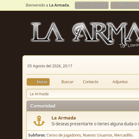
Bienvenido a
La Armada
.
Iniciar sesión
Registrarse
05 Agosto del 2026, 20:17
Inicio
Buscar
Contacto
Adjuntos
La Armada
Comunidad
La Armada
Si deseas presentarte o tienes alguna duda o 
Subforos
Censo de jugadores
Nuevos Usuarios
Mercadillo.