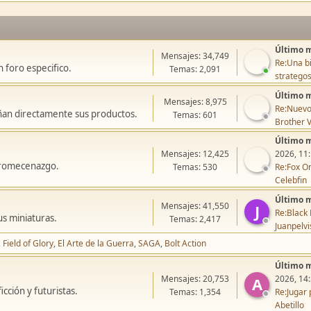
Último 
Mensajes: 34,749
Re:Una bi
 foro especifico.
Temas: 2,091
stratego
Último 
Mensajes: 8,975
Re:Nuevo
ñan directamente sus productos.
Temas: 601
Brother V
Último 
Mensajes: 12,425
2026, 11
icromecenazgo.
Temas: 530
Re:Fox On
Celebfin
Último 
Mensajes: 41,550
J
Re:Black 
us miniaturas.
Temas: 2,417
Juanpelvi
Field of Glory
El Arte de la Guerra
SAGA
Bolt Action
Último 
Mensajes: 20,753
2026, 14
A
cción y futuristas.
Temas: 1,354
Re:Jugar 
Abetillo