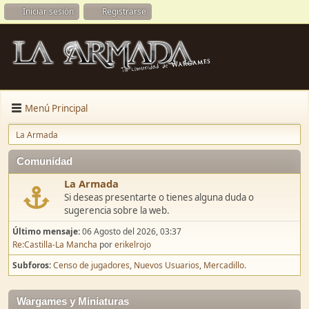
Iniciar sesión
Registrarse
Menú Principal
La Armada
Comunidad
La Armada
Si deseas presentarte o tienes alguna duda o
sugerencia sobre la web.
Último mensaje:
06 Agosto del 2026, 03:37
Re:Castilla-La Mancha
por
erikelrojo
Subforos
Censo de jugadores
Nuevos Usuarios
Mercadillo.
Wargames y Miniaturas