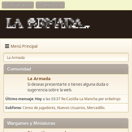
Iniciar sesión
Registrarse
Menú Principal
La Armada
Comunidad
La Armada
Si deseas presentarte o tienes alguna duda o
sugerencia sobre la web.
Último mensaje:
Hoy
a las 03:37
Re:Castilla-La Mancha
por
erikelrojo
Subforos
Censo de jugadores
Nuevos Usuarios
Mercadillo.
Wargames y Miniaturas